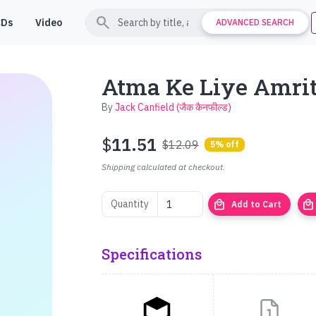
search
CDs
Video
Contact
Support
ADVANCED SEARCH
Atma Ke Liye Amrit (आ
By
Jack Canfield (जैक कैनफील्ड)
$
11.51
$12.09
5% off
Shipping calculated at checkout.
local_mall
local_mall
Quantity
Add to Cart
Specifications