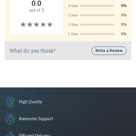
0.0
4 Star
0%
out of 5
3 Star
0%
2 Star
0%
1 Star
0%
What do you think?
Write a Review
High Quality
Awesome Support
Efficient Delivery