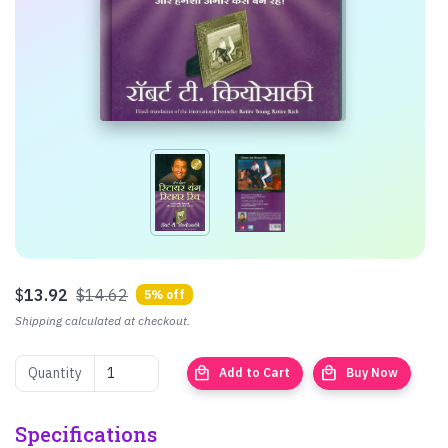
$
13.92
$14.62
5% off
Shipping calculated at checkout.
local_mall
local_mall
Quantity
Add to Cart
Buy Now
Specifications