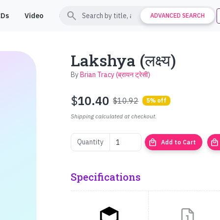
search
CDs
Video
Contact
Support
ADVANCED SEARCH
Lakshya (लक्ष्य)
By
Brian Tracy (ब्रायन ट्रेसी)
$
10.40
$10.92
5% off
Shipping calculated at checkout.
local_mall
local_mall
Quantity
Add to Cart
Specifications