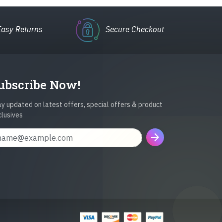
Easy Returns
Secure Checkout
ubscribe Now!
y updated on latest offers, special offers & product
clusives
arrow_forward