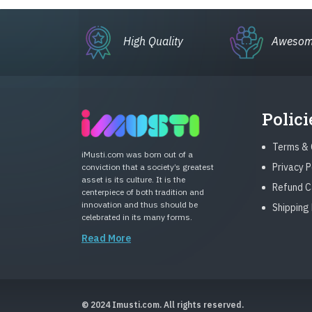
High Quality
Awesom
Polici
Terms & 
iMusti.com was born out of a
Privacy P
conviction that a society’s greatest
asset is its culture. It is the
Refund C
centerpiece of both tradition and
innovation and thus should be
Shipping 
celebrated in its many forms.
Read More
© 2024 Imusti.com. All rights reserved.