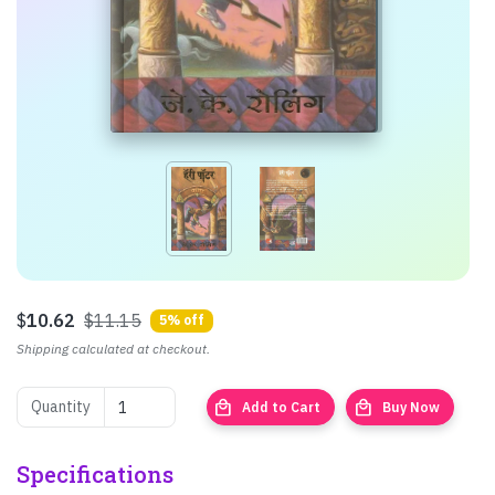
$
10.62
$11.15
5% off
Shipping calculated at checkout.
local_mall
local_mall
Quantity
Add to Cart
Buy Now
Specifications