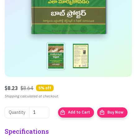
$
8.23
$8.64
5% off
Shipping calculated at checkout.
local_mall
local_mall
Quantity
Add to Cart
Buy Now
Specifications