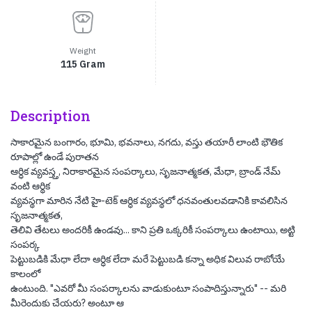
Weight
115 Gram
Description
సాకారమైన బంగారం, భూమి, భవనాలు, నగదు, వస్తు తయారీ లాంటి భౌతిక
రూపాల్లో ఉండే పురాతన
ఆర్ధిక వ్యవస్త్త, నిరాకారమైన సంపర్కాలు, సృజనాత్మకత, మేధా, బ్రాండ్ నేమ్
వంటి ఆర్థిక
వ్యవస్థగా మారిన నేటి హై-టెక్ ఆర్ధిక వ్యవస్థలో ధనవంతులవడానికి కావలిసిన
సృజనాత్మకత,
తెలివి తేటలు అందరికీ ఉండవు... కాని ప్రతి ఒక్కరికీ సంపర్కాలు ఉంటాయి, అట్టి
సంపర్క
పెట్టుబడికి మేధా లేదా ఆర్ధిక లేదా మరే పెట్టుబడి కన్నా అధిక విలువ రాబోయే
కాలంలో
ఉంటుంది. "ఎవరో మీ సంపర్కాలను వాడుకుంటూ సంపాదిస్తున్నారు" -- మరి
మీరెందుకు చేయరు? అంటూ ఆ