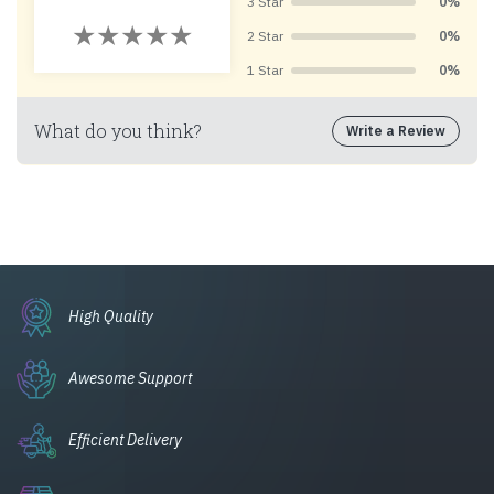
3 Star
0%
2 Star
0%
1 Star
0%
What do you think?
Write a Review
High Quality
Awesome Support
Efficient Delivery